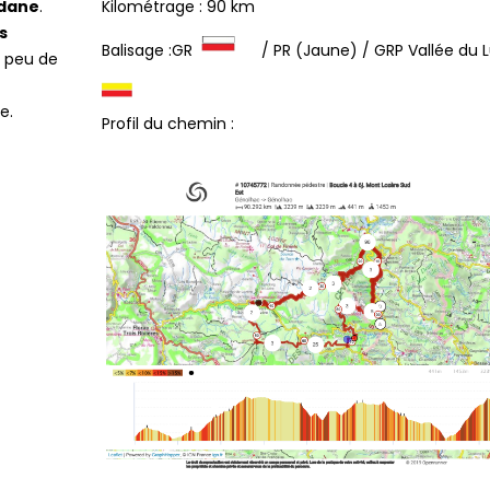
rdane
.
Kilométrage : 90 km
s
Balisage :GR
/ PR (Jaune) / GRP Vallée du
n peu de
e.
Profil du chemin :