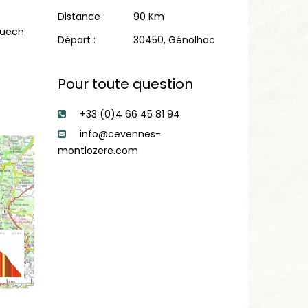
Distance :
90 Km
 Luech
Départ :
30450, Génolhac
Pour toute question
+33 (0)4 66 45 81 94
info@cevennes-
montlozere.com